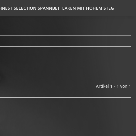
FINEST SELECTION SPANNBETTLAKEN MIT HOHEM STEG
Artikel 1 - 1 von 1