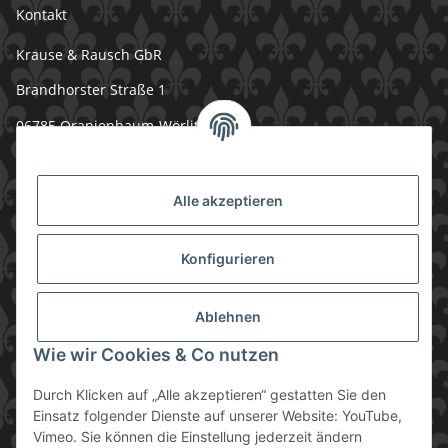
Kontakt
Krause & Rausch GbR
Brandhorster Straße 1
06785 Oranienbaum-Wörlitz
034 904 139 132
info@meinspannbetttuch.de
Alle akzeptieren
Rechtliches
Konfigurieren
Informationen
Ablehnen
Zahlung & Versand
Wie wir Cookies & Co nutzen
Durch Klicken auf „Alle akzeptieren“ gestatten Sie den
Einsatz folgender Dienste auf unserer Website: YouTube,
Vimeo. Sie können die Einstellung jederzeit ändern